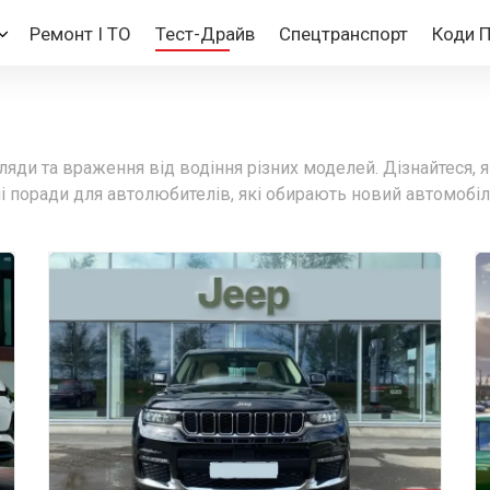
Ремонт І ТО
Тест-Драйв
Спецтранспорт
Коди 
яди та враження від водіння різних моделей. Дізнайтеся, як
ні поради для автолюбителів, які обирають новий автомобіл