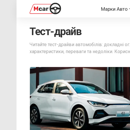
Марки Авто
Тест-драйв
Читайте тест-драйви автомобілів: докладні огл
характеристики, переваги та недоліки. Корис