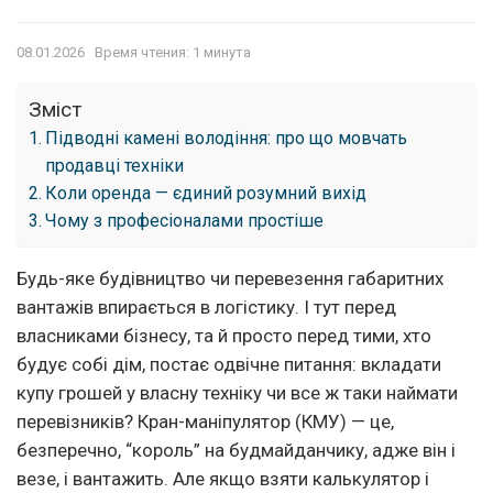
08.01.2026
Время чтения: 1 минута
Зміст
Підводні камені володіння: про що мовчать
продавці техніки
Коли оренда — єдиний розумний вихід
Чому з професіоналами простіше
Будь-яке будівництво чи перевезення габаритних
вантажів впирається в логістику. І тут перед
власниками бізнесу, та й просто перед тими, хто
будує собі дім, постає одвічне питання: вкладати
купу грошей у власну техніку чи все ж таки наймати
перевізників? Кран-маніпулятор (КМУ) — це,
безперечно, “король” на будмайданчику, адже він і
везе, і вантажить. Але якщо взяти калькулятор і