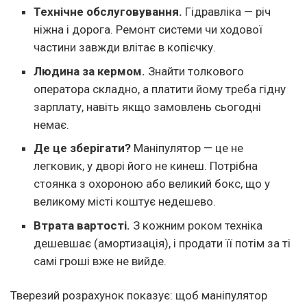
Технічне обслуговування.
Гідравліка — річ
ніжна і дорога. Ремонт системи чи ходової
частини завжди влітає в копієчку.
Людина за кермом.
Знайти толкового
оператора складно, а платити йому треба гідну
зарплату, навіть якщо замовлень сьогодні
немає.
Де це зберігати?
Маніпулятор — це не
легковик, у дворі його не кинеш. Потрібна
стоянка з охороною або великий бокс, що у
великому місті коштує недешево.
Втрата вартості.
З кожним роком техніка
дешевшає (амортизація), і продати її потім за ті
самі гроші вже не вийде.
Тверезий розрахунок показує: щоб маніпулятор