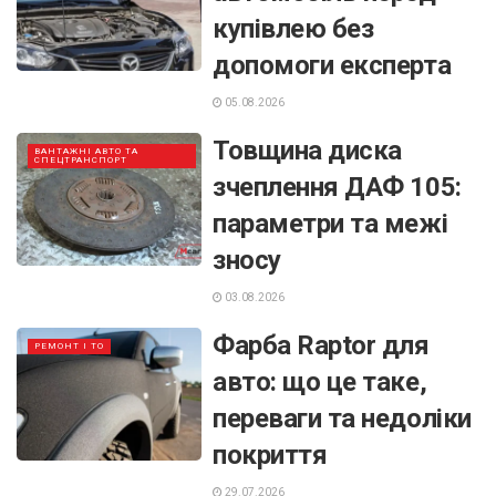
купівлею без
допомоги експерта
05.08.2026
Товщина диска
ВАНТАЖНІ АВТО ТА
СПЕЦТРАНСПОРТ
зчеплення ДАФ 105:
параметри та межі
зносу
03.08.2026
Фарба Raptor для
РЕМОНТ І ТО
авто: що це таке,
переваги та недоліки
покриття
29.07.2026