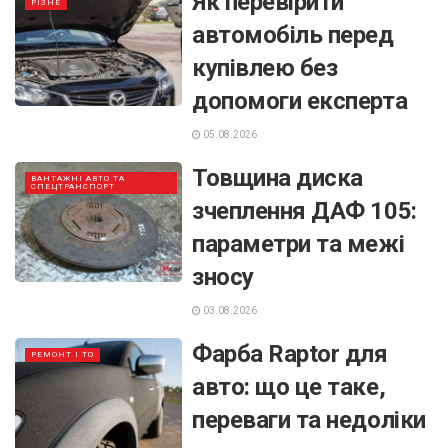
Як перевірити
РІЗНЕ
автомобіль перед
купівлею без
допомоги експерта
05.08.2026
Товщина диска
ВАНТАЖНІ АВТО ТА
СПЕЦТРАНСПОРТ
зчеплення ДАФ 105:
параметри та межі
зносу
03.08.2026
Фарба Raptor для
РЕМОНТ І ТО
авто: що це таке,
переваги та недоліки