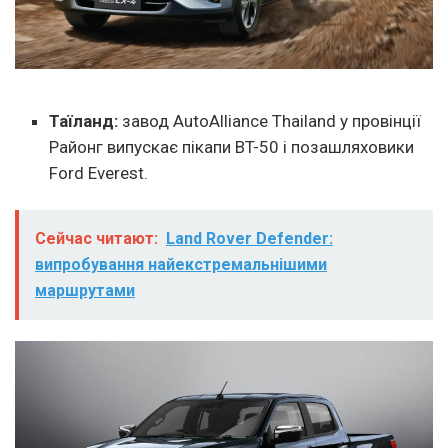
Таїланд:
завод AutoAlliance Thailand у провінції
Районг випускає пікапи BT-50 і позашляховики
Ford Everest.
Сейчас читают:
Land Rover Defender:
випробування найекстремальнішими
маршрутами