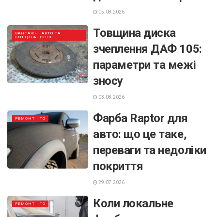
05.08.2026
Товщина диска
ВАНТАЖНІ АВТО ТА
СПЕЦТРАНСПОРТ
зчеплення ДАФ 105:
параметри та межі
зносу
03.08.2026
Фарба Raptor для
РЕМОНТ І ТО
авто: що це таке,
переваги та недоліки
покриття
29.07.2026
Коли локальне
РЕМОНТ І ТО