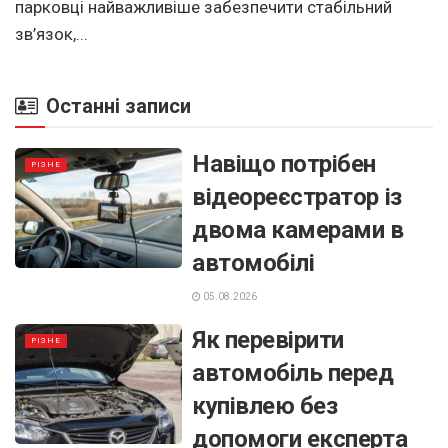
парковці найважливіше забезпечити стабільний
зв’язок,...
Останні записи
Навіщо потрібен
РІЗНЕ
відеореєстратор із
двома камерами в
автомобілі
05.08.2026
Як перевірити
РІЗНЕ
автомобіль перед
купівлею без
допомоги експерта