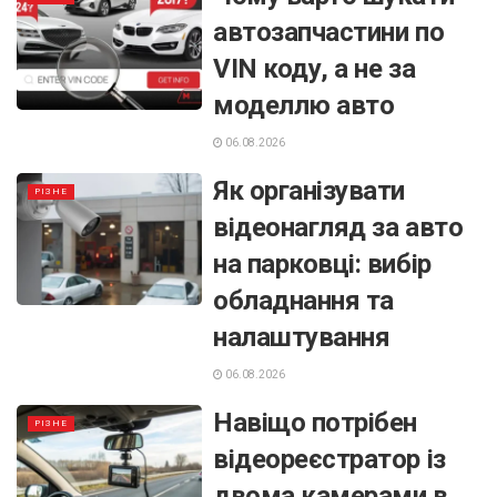
автозапчастини по
VIN коду, а не за
моделлю авто
06.08.2026
Як організувати
РІЗНЕ
відеонагляд за авто
на парковці: вибір
обладнання та
налаштування
06.08.2026
Навіщо потрібен
РІЗНЕ
відеореєстратор із
двома камерами в