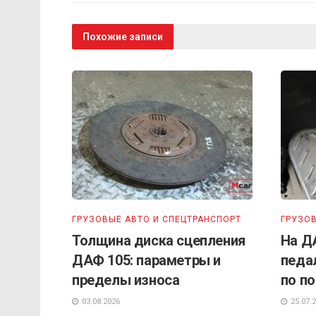
Похожие записи
ГРУЗОВЫЕ АВТО И СПЕЦТРАНСПОРТ
ГРУЗОВ
Толщина диска сцепления
На Д
ДАФ 105: параметры и
педа
пределы износа
по п
03.08.2026
25.07.