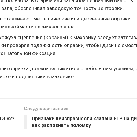
использовать старый или запасной первичный вал от К
к вала, обеспечивая заводскую точность центровки.
зготавливают металлические или деревянные оправки,
ицевой части первичного вала.
ожуха сцепления (корзины) к маховику следует затягив
ски проверяя подвижность оправки, чтобы диск не смест
ончательной фиксации.
ины оправка должна выниматься с небольшим усилием, 
диске и подшипника в маховике.
Следующая запись
ТЗ 82?
Признаки неисправности клапана ЕГР на ди
как распознать поломку