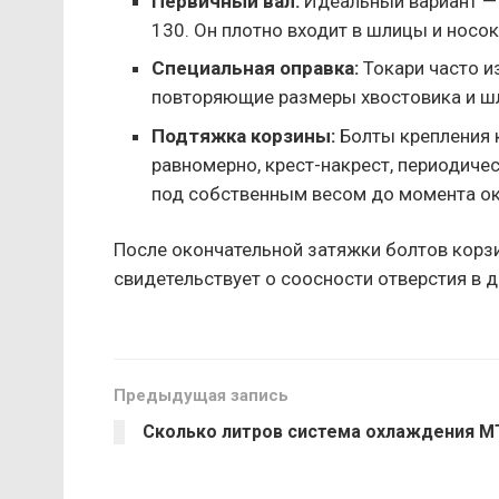
Первичный вал:
Идеальный вариант — 
130. Он плотно входит в шлицы и носо
Специальная оправка:
Токари часто и
повторяющие размеры хвостовика и шл
Подтяжка корзины:
Болты крепления к
равномерно, крест-накрест, периодиче
под собственным весом до момента ок
После окончательной затяжки болтов корз
свидетельствует о соосности отверстия в 
Предыдущая запись
Сколько литров система охлаждения М