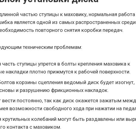
 длинной частью ступицы к маховику, нормальная работа
шибка является одной из самых распространенных среди
необходимость повторного снятия коробки передач.
ледующим техническим проблемам:
часть ступицы упрется в болты крепления маховика к
ые накладки плотно прижмутся к рабочей поверхности.
болтов корзины сцепления ведомый диск будет изогнут,
основы и разрушению фрикционных накладок.
 вести постоянно, так как диск окажется зажатым меж
мея возможности свободного хода при нажатии на педа
 крутильных колебаний могут быть раздавлены или вы
го контакта с маховиком.