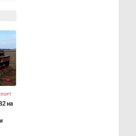
СПОРТ
82 на
и