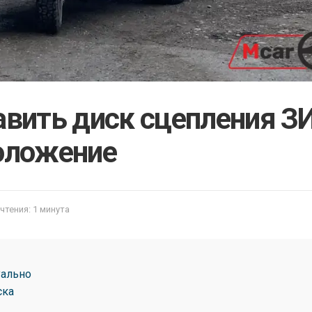
авить диск сцепления З
положение
чтения: 1 минута
уально
ска