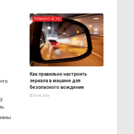
РЕМОНТ И ТО
Как правильно настроить
зеркала в машине для
 что
безопасного вождения
25.06.2026
ду
ль.
рваны