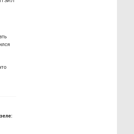
ПП ЗИЛ
ать
ился
что
зеле: