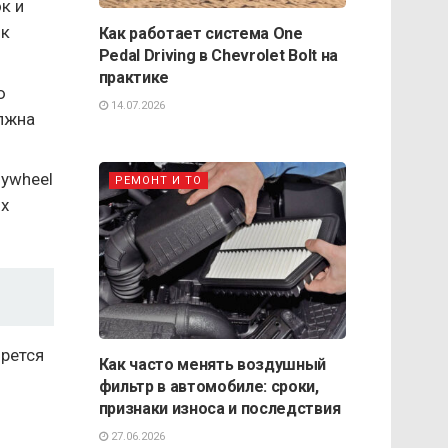
к и
 к
Как работает система One
Pedal Driving в Chevrolet Bolt на
практике
ю
14.07.2026
лжна
lywheel
РЕМОНТ И ТО
ых
прется
Как часто менять воздушный
фильтр в автомобиле: сроки,
признаки износа и последствия
27.06.2026