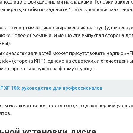
заподлицо с фрикционными накладками. Головки заклепо
ыпирать, чтобы не задевать болты крепления маховика
оны ступица имеет явно выраженный выступ (удлиненну
акже более объемный. Именно эта выпуклая сторона до
ины).
х аналогах запчастей может присутствовать надпись «F
side» (сторона КПП), однако на советских и отечественн
ориентироваться нужно на форму ступицы.
F XF 106: руководство для профессионалов
ом исключит вероятность того, что демпферный узел у
лтов.
ьной установки диска