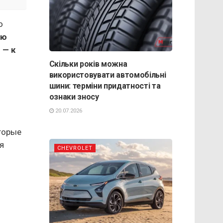
о
ью
 — к
Скільки років можна
використовувати автомобільні
шини: терміни придатності та
ознаки зносу
20.07.2026
торые
я
CHEVROLET