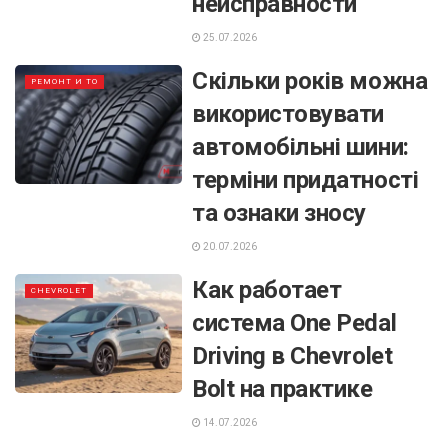
неисправности
25.07.2026
Скільки років можна
РЕМОНТ И ТО
використовувати
автомобільні шини:
терміни придатності
та ознаки зносу
20.07.2026
Как работает
CHEVROLET
система One Pedal
Driving в Chevrolet
Bolt на практике
14.07.2026