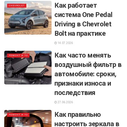
Как работает
CHEVROLET
система One Pedal
Driving в Chevrolet
Bolt на практике
14.07.2026
Как часто менять
РЕМОНТ И ТО
воздушный фильтр в
автомобиле: сроки,
признаки износа и
последствия
27.06.2026
Как правильно
РЕМОНТ И ТО
настроить зеркала в