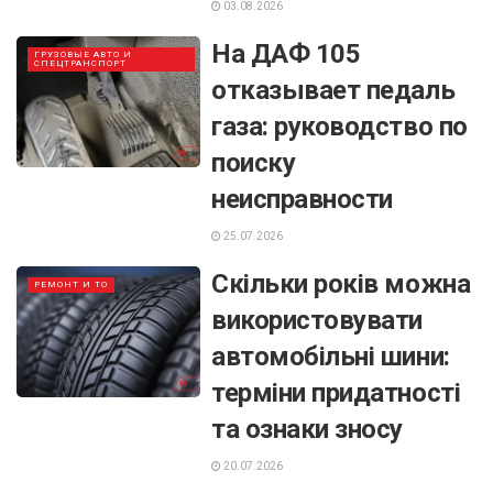
03.08.2026
На ДАФ 105
ГРУЗОВЫЕ АВТО И
СПЕЦТРАНСПОРТ
отказывает педаль
газа: руководство по
поиску
неисправности
25.07.2026
Скільки років можна
РЕМОНТ И ТО
використовувати
автомобільні шини:
терміни придатності
та ознаки зносу
20.07.2026