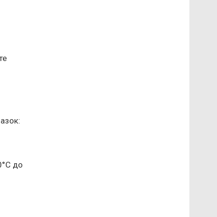
те
азок:
0°C до