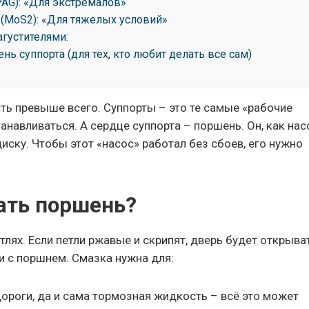
 PAG): «Для экстремалов»
 (MoS2): «Для тяжелых условий»
агустителями:
ь суппорта (для тех, кто любит делать все сам)
сть превыше всего. Суппорты – это те самые «рабочие
навливаться. А сердце суппорта – поршень. Он, как нас
диску. Чтобы этот «насос» работал без сбоев, его нужно
ать поршень?
тлях. Если петли ржавые и скрипят, дверь будет открыва
 и с поршнем. Смазка нужна для:
 дороги, да и сама тормозная жидкость – всё это может