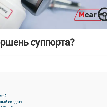
ршень суппорта?
рта?
ьный солдат»