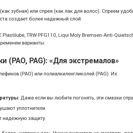
ак зубная) или спрея (как лак для волос). Спреем удоб
аста создает более надежный слой.
lastilube, TRW PFG110, Liqui Moly Bremsen-Anti-Quietsc
временем варианты.
ки (PAO, PAG): «Для экстремалов»
ефинов (PAO) или полиалкиленгликолей (PAG). Их
ратуры:
Даже если вы любите погонять, эти смазки спра
ушают уплотнители.
 надежную защиту.