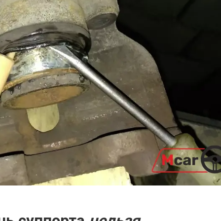
нь суппорта
нельзя