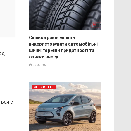
Скільки років можна
використовувати автомобільні
шини: терміни придатності та
ос,
ознаки зносу
20.07.2026
CHEVROLET
ться с