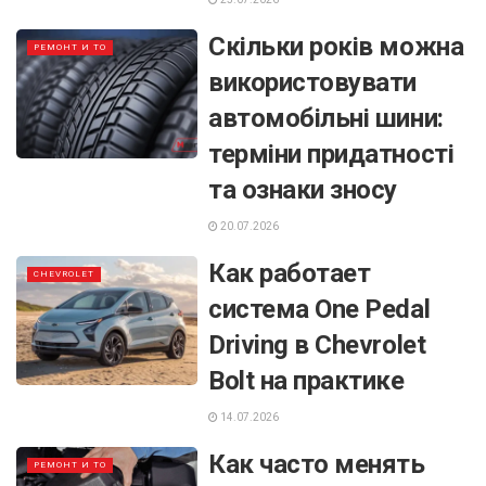
Скільки років можна
РЕМОНТ И ТО
використовувати
автомобільні шини:
терміни придатності
та ознаки зносу
20.07.2026
Как работает
CHEVROLET
система One Pedal
Driving в Chevrolet
Bolt на практике
14.07.2026
Как часто менять
РЕМОНТ И ТО